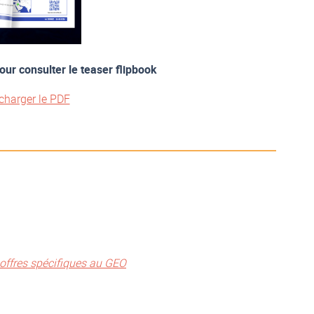
our consulter le teaser flipbook
charger le PDF
offres spécifiques au GEO