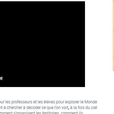
ur les professeurs et les élèves pour explorer le Monde
t à chercher à décoder ce que l’on voit
,
à la fois du ciel
ment s’organisent les territoires, comment ils