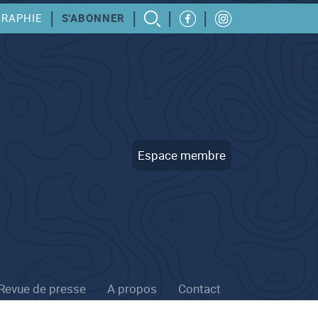
|
|
|
|
GRAPHIE
S'ABONNER
Espace membre
Revue de presse
A propos
Contact