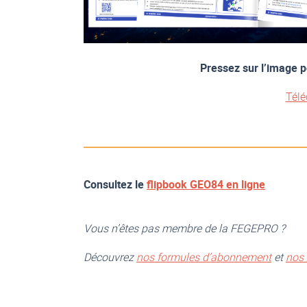
Pressez sur l’image p
Télé
Consultez le
flipbook GEO84 en ligne
Vous n’êtes pas membre de la FEGEPRO ?
Découvrez
nos formules d’abonnement
et
nos 