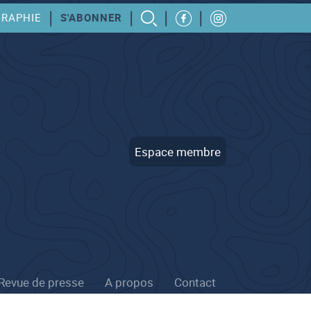
|
|
|
|
GRAPHIE
S'ABONNER
Espace membre
Revue de presse
A propos
Contact