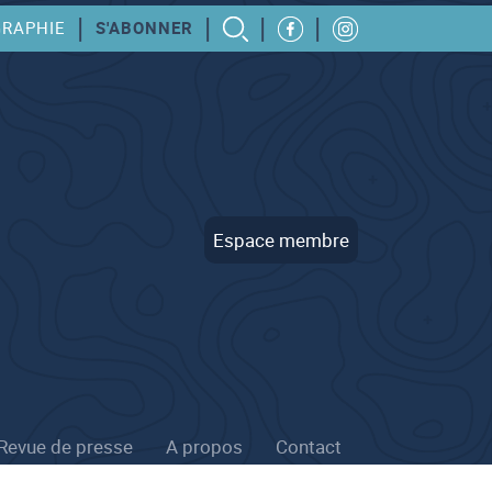
|
|
|
|
GRAPHIE
S'ABONNER
Espace membre
Revue de presse
A propos
Contact