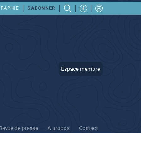
|
|
|
|
GRAPHIE
S'ABONNER
Espace membre
Revue de presse
A propos
Contact