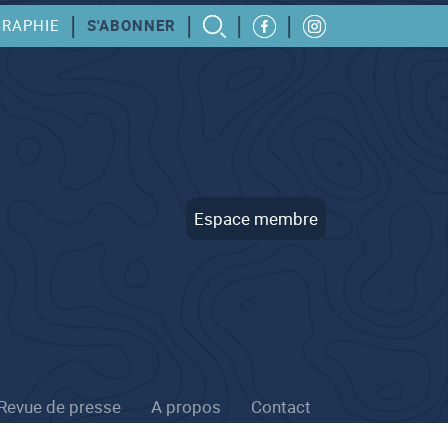
|
|
|
|
GRAPHIE
S'ABONNER
Espace membre
Revue de presse
A propos
Contact