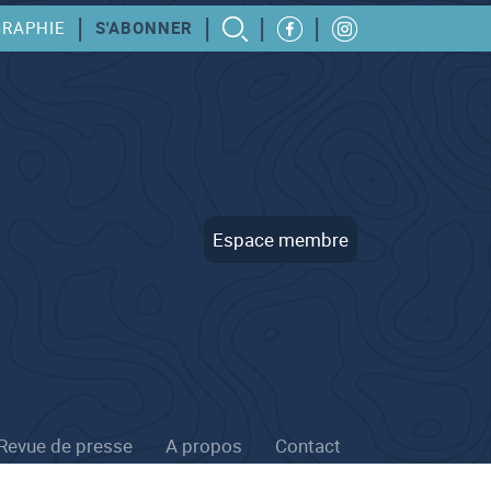
|
|
|
|
GRAPHIE
S'ABONNER
Espace membre
Revue de presse
A propos
Contact