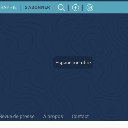
|
|
|
|
GRAPHIE
S'ABONNER
Espace membre
Revue de presse
A propos
Contact