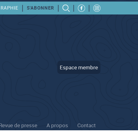
|
|
|
|
GRAPHIE
S'ABONNER
Espace membre
Revue de presse
A propos
Contact