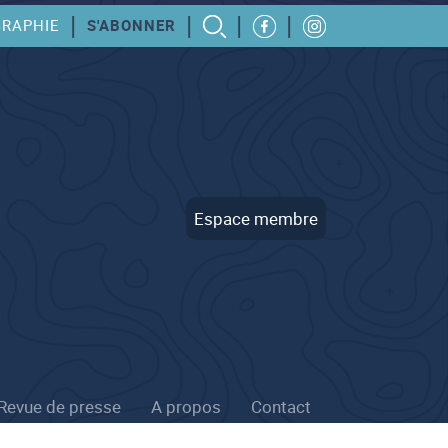
|
|
|
|
GRAPHIE
S'ABONNER
Espace membre
Revue de presse
A propos
Contact