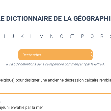
LE DICTIONNAIRE DE LA GÉOGRAPHI
I
J
K
L
M
N
O
Œ
P
Q
R
Il y a 509 définitions dans ce répertoire commençant par la lettre A.
lgique) pour désigner une ancienne dépression calcaire remblay
)
ajeuni envahie par la mer.