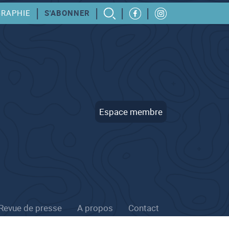
|
|
|
|
GRAPHIE
S'ABONNER
Espace membre
Revue de presse
A propos
Contact