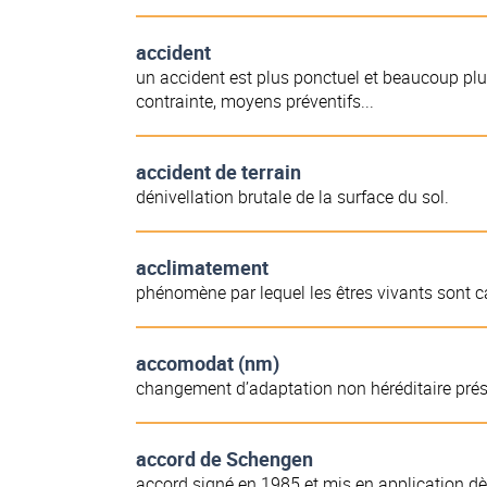
accident
un accident est plus ponctuel et beaucoup plu
contrainte, moyens préventifs...
accident de terrain
dénivellation brutale de la surface du sol.
acclimatement
phénomène par lequel les êtres vivants sont ca
accomodat (nm)
changement d’adaptation non héréditaire prése
accord de Schengen
accord signé en 1985 et mis en application dès