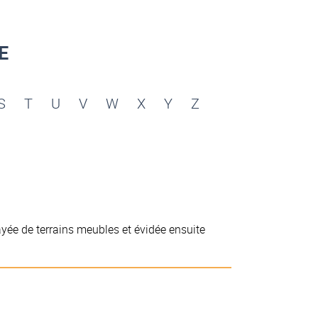
E
S
T
U
V
W
X
Y
Z
ée de terrains meubles et évidée ensuite