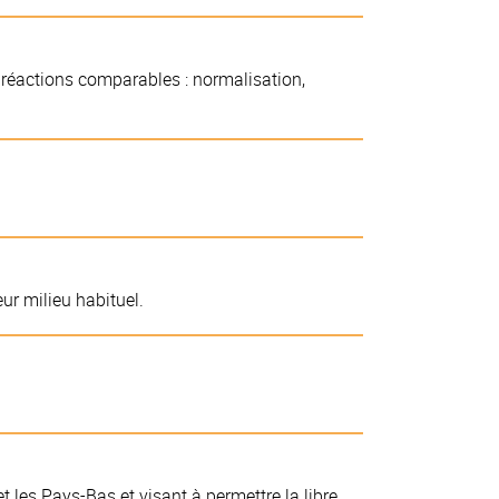
 réactions comparables : normalisation,
ur milieu habituel.
 les Pays-Bas et visant à permettre la libre